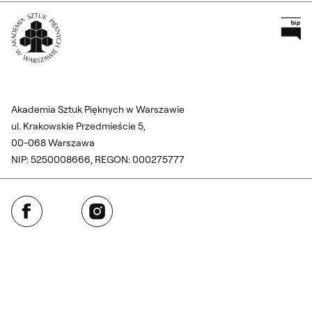
Pr
Wróć na Stronę Główną
Akademia Sztuk Pięknych w Warszawie
ul. Krakowskie Przedmieście 5,
00-068 Warszawa
NIP: 5250008666, REGON: 000275777
Facebook
Instagram