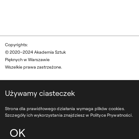
Copyrights:
© 2020–2024 Akademia Sztuk
Pięknych w Warszawie
Wszelkie prawa zastrzeżone.
Używamy ciasteczek
Strona dla prawidłowego działania wymaga plików cookies.
Szczegóły ich wykorzystania znajdziesz w Polityce Prywatności.
OK
projekt:
syfonstudio