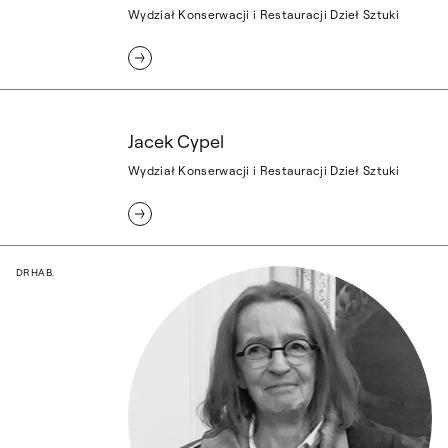
Wydział Konserwacji i Restauracji Dzieł Sztuki
Jacek Cypel
Jacek Cypel
Wydział Konserwacji i Restauracji Dzieł Sztuki
dr hab. Joanna Czernichowska, prof. ucze
DR HAB.