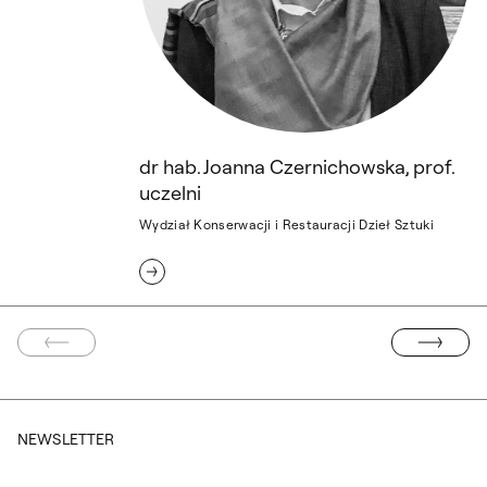
dr hab. Joanna Czernichowska, prof.
uczelni
Wydział Konserwacji i Restauracji Dzieł Sztuki
A STRONA
NASTĘPNA ST
NEWSLETTER