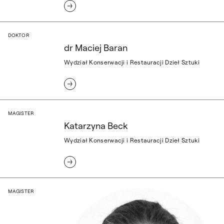
dr Maciej Baran
DOKTOR
dr Maciej Baran
Wydział Konserwacji i Restauracji Dzieł Sztuki
Katarzyna Beck
MAGISTER
Katarzyna Beck
Wydział Konserwacji i Restauracji Dzieł Sztuki
Gustaw Bołdok
MAGISTER