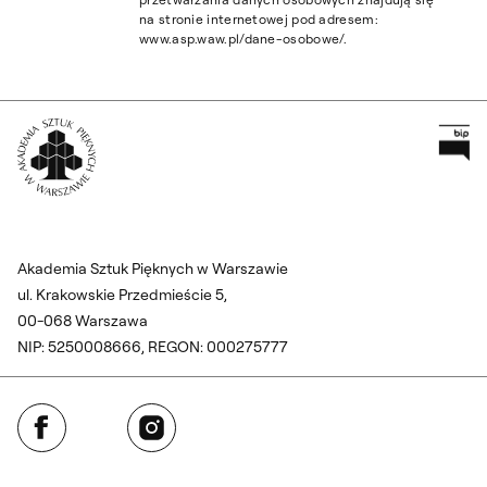
na stronie internetowej pod adresem:
www.asp.waw.pl/dane-osobowe/.
Pr
Wróć na Stronę Główną
Akademia Sztuk Pięknych w Warszawie
ul. Krakowskie Przedmieście 5,
00-068 Warszawa
NIP: 5250008666, REGON: 000275777
Facebook
Instagram