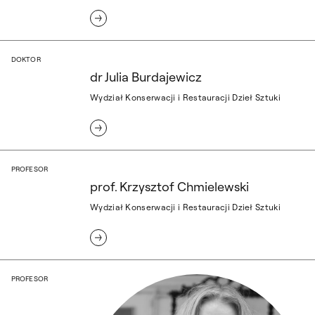
dr Julia Burdajewicz
DOKTOR
dr Julia Burdajewicz
Wydział Konserwacji i Restauracji Dzieł Sztuki
prof. Krzysztof Chmielewski
PROFESOR
prof. Krzysztof Chmielewski
Wydział Konserwacji i Restauracji Dzieł Sztuki
prof. Marzenna Ciechańska
PROFESOR