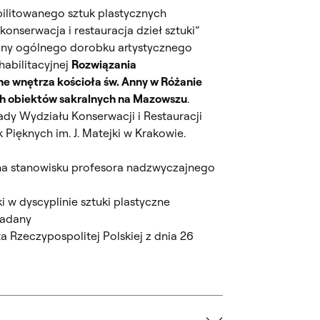
ilitowanego sztuk plastycznych
„konserwacja i restauracja dzieł sztuki”
eny ogólnego dorobku artystycznego
habilitacyjnej
Rozwiązania
e wnętrza kościoła św. Anny w Różanie
ich obiektów sakralnych na Mazowszu
.
dy Wydziału Konserwacji i Restauracji
 Pięknych im. J. Matejki w Krakowie.
na stanowisku profesora nadzwyczajnego
ki w dyscyplinie sztuki plastyczne
nadany
 Rzeczypospolitej Polskiej z dnia 26