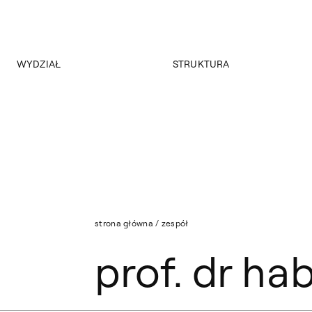
WYDZIAŁ
STRUKTURA
O wydziale
Struktura Wydziału
Program
Nasza Kadra
Historia
Władze
WZOJK
Strona archiwalna
Aktualności
strona główna
/
zespół
prof. dr h