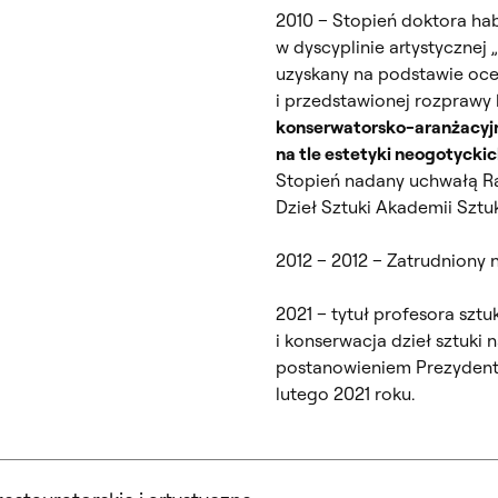
2010
–
Stopień doktora hab
w dyscyplinie artystycznej 
uzyskany na podstawie oc
i przedstawionej rozprawy 
konserwatorsko-aranżacyjn
na tle estetyki neogotyck
Stopień nadany uchwałą Ra
Dzieł Sztuki Akademii Sztuk
2012
–
2012 – Zatrudniony 
2021 – tytuł profesora sztu
i konserwacja dzieł sztuki 
postanowieniem Prezydenta
lutego 2021 roku.