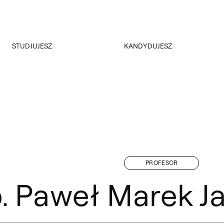
Przejdź do wyszukiwarki
Przejdź do treści
STUDIUJESZ
KANDYDUJESZ
Akademus
Rekrutacja
Dział Nauczania
Rejestracja on-line
ERASMUS+
Kursy i konsultacje
Samorząd studencki
Koła naukowe
Plany zajęć
Dokumenty
PROFESOR
ab. Paweł Marek 