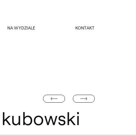
NA WYDZIALE
KONTAKT
MIK
Dziekanat
Sztuka na Zawsze…?
Dziekani
Biblioteka WKIRDS
Kierownik obiektu
Projekty badawcze
Praktyki studenckie
Koła naukowe
Media
GUSTAW BOŁDOK
KATARZYNA PISARSKA
Jakubowski