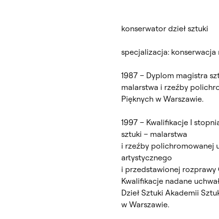
konserwator dzieł sztuki
specjalizacja: konserwacj
1987
–
Dyplom magistra szt
malarstwa i rzeźby polich
Pięknych w Warszawie.
1997
–
Kwalifikacje I stopni
sztuki
–
malarstwa
i rzeźby polichromowanej 
artystycznego
i przedstawionej rozprawy
Kwalifikacje nadane uchwał
Dzieł Sztuki Akademii Sztu
w Warszawie.